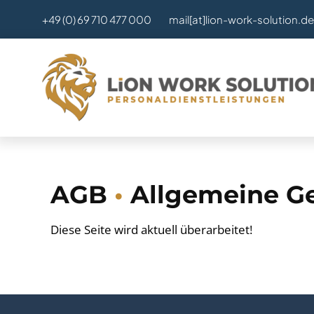
Zum
+49 (0) 69 710 477 000
mail[at]lion-work-solution.de
Inhalt
springen
AGB
•
Allgemeine G
Diese Seite wird aktuell überarbeitet!