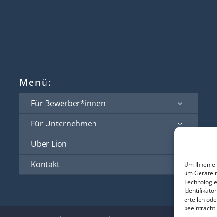
Menü:
Für Bewerber*innen
Für Unternehmen
Über Lion
Kontakt
Um Ihnen ei
um Gerätein
Technologie
Identifikato
erteilen od
beeinträcht