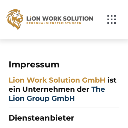
Zum
Inhalt
springen
Togg
Navi
Für Bewerber*innen
Für Unternehmen
Impressum
Über Lion
Lion Work Solution GmbH
ist
ein Unternehmen der
The
Kontakt
Lion Group GmbH
Diensteanbieter