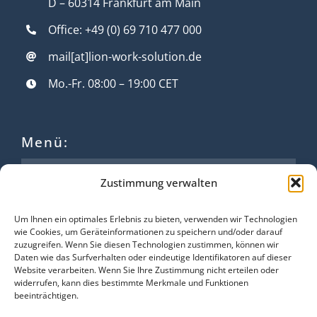
D – 60314 Frankfurt am Main
Office: +49 (0) 69 710 477 000
mail[at]lion-work-solution.de
Mo.-Fr. 08:00 – 19:00 CET
Menü:
Für Bewerber*innen
Zustimmung verwalten
Für Unternehmen
Um Ihnen ein optimales Erlebnis zu bieten, verwenden wir Technologien
Über Lion
wie Cookies, um Geräteinformationen zu speichern und/oder darauf
zuzugreifen. Wenn Sie diesen Technologien zustimmen, können wir
Daten wie das Surfverhalten oder eindeutige Identifikatoren auf dieser
Kontakt
Website verarbeiten. Wenn Sie Ihre Zustimmung nicht erteilen oder
widerrufen, kann dies bestimmte Merkmale und Funktionen
beeinträchtigen.
Social Media Links: