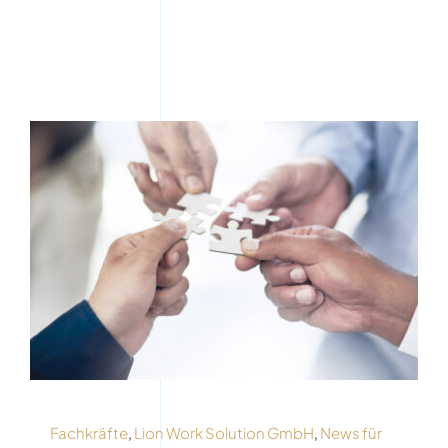
Fachkräfte
,
Lion Work Solution GmbH
,
News für