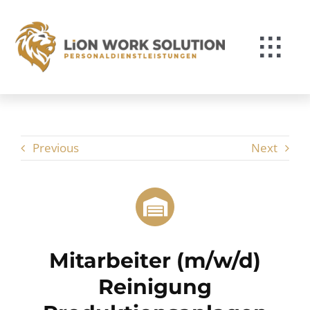
Zum
Inhalt
springen
Togg
Navi
Für Bewerber*innen
Für Unternehmen
Previous
Next
Über Lion
Kontakt
Mitarbeiter (m/w/d)
Reinigung