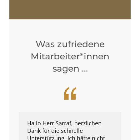
Was zufriedene
Mitarbeiter*innen
sagen …
Hallo Herr Sarraf, herzlichen
Guten Tag Herr Sarraf. Ich bin
Guten Abend Herr Sarraf. Ich
Dank für die schnelle
jetzt seit knapp 14 Tagen im
möchte mich bei Ihnen für Ihre
Unterstützung. Ich hätte nicht
neuen Job und bin echt
Unterstützung bedanken. Der