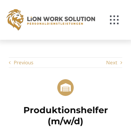
Zum
Inhalt
springen
Togg
Navi
Für Bewerber*innen
Für Unternehmen
Previous
Next
Über Lion
Kontakt
Produktionshelfer
(m/w/d)