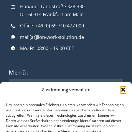
Hanauer Landstraße 328-330
D – 60314 Frankfurt am Main
Office: +49 (0) 69 710 477 000
mail[at]lion-work-solution.de
Mo.-Fr. 08:00 – 19:00 CET
Menü:
Für Bewerber*innen
Zustimmung verwalten
Für Unternehmen
Um Ihnen ein optimales Erlebnis zu bieten, verwenden wir Technologien
Über Lion
wie Cookies, um Geräteinformationen zu speichern und/oder darauf
zuzugreifen. Wenn Sie diesen Technologien zustimmen, können wir
Daten wie das Surfverhalten oder eindeutige Identifikatoren auf dieser
Kontakt
Website verarbeiten. Wenn Sie Ihre Zustimmung nicht erteilen oder
widerrufen, kann dies bestimmte Merkmale und Funktionen